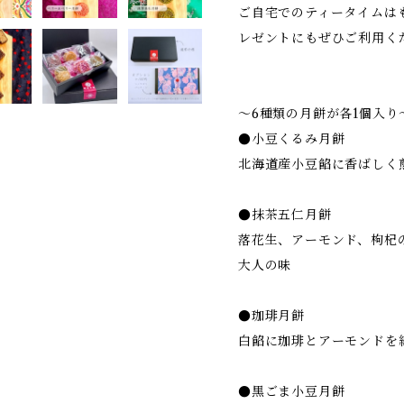
ご自宅でのティータイムは
レゼントにもぜひご利用く
～6種類の月餅が各1個入り
●小豆くるみ月餅
北海道産小豆餡に香ばしく
●抹茶五仁月餅
落花生、アーモンド、枸杞
大人の味
●珈琲月餅
白餡に珈琲とアーモンドを
●黒ごま小豆月餅