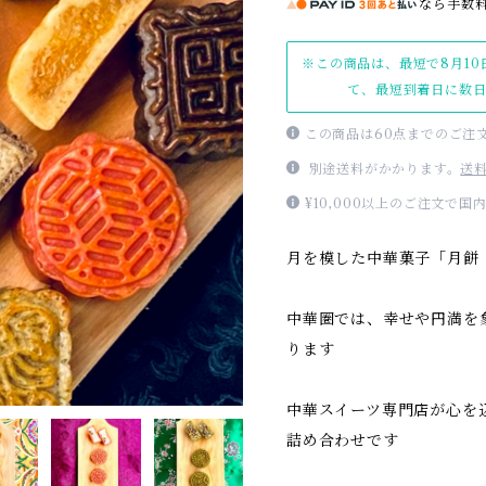
なら
手数
※この商品は、最短で8月10
て、最短到着日に数
この商品は60点までのご注
別途送料がかかります。
送
¥10,000以上のご注文で
月を模した中華菓子「月餅
中華圏では、幸せや円満を
ります
中華スイーツ専門店が心を
詰め合わせです