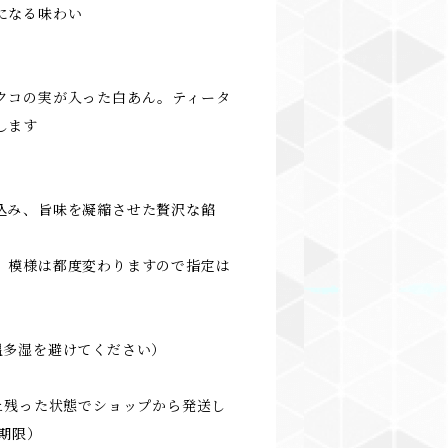
になる味わい
クコの実が入った白あん。ティータ
します
込み、旨味を凝縮させた贅沢な餡
、模様は都度変わりますので指定は
温多湿を避けてください）
上残った状態でショップから発送し
期限）