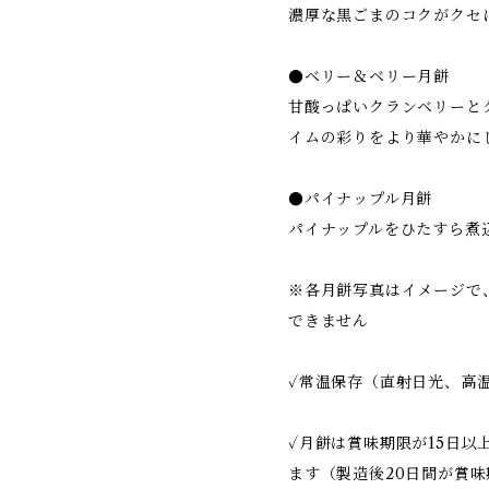
濃厚な黒ごまのコクがクセ
●ベリー＆ベリー月餅
甘酸っぱいクランベリーと
イムの彩りをより華やかに
●パイナップル月餅
パイナップルをひたすら煮
※各月餅写真はイメージで
できません
✓常温保存（直射日光、高
✓月餅は賞味期限が15日以
ます（製造後20日間が賞味