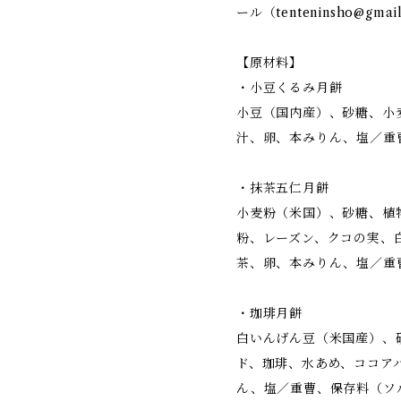
ール（
tenteninsho@gmai
【原材料】
・小豆くるみ月餅
小豆（国内産）、砂糖、小
汁、卵、本みりん、塩／重
・抹茶五仁月餅
小麦粉（米国）、砂糖、植
粉、レーズン、クコの実、
茶、卵、本みりん、塩／重
・珈琲月餅
白いんげん豆（米国産）、
ド、珈琲、水あめ、ココア
ん、塩／重曹、保存料（ソ