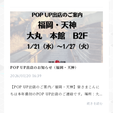
ョン０期間：3月18日（水）～31日（火）営業時間：10
～20時 ...
POP UP出店のお知らせ（福岡・天神）
2026/01/20 16:39
【POP UP出店のご案内／福岡・天神】皆さまこんに
ちは本年最初のPOP UP出店のご連絡です。場所：大
丸 福岡・天神 本館B2期間：1月21日（水）～27日
続きを読む
（火）営業時間：10～20時今回の催事で新商品の専攻