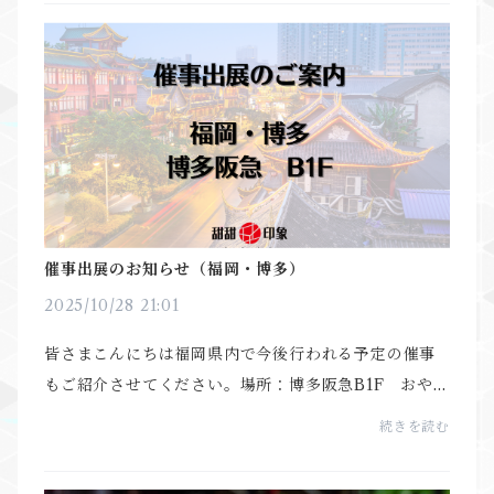
販売も行い...
催事出展のお知らせ（福岡・博多）
2025/10/28 21:01
皆さまこんにちは福岡県内で今後行われる予定の催事
もご紹介させてください。場所：博多阪急B1F おやつ
イベントスペース ／（福岡・博多）営業日：2025年11
続きを読む
月26日（水）～12月2日（火）営業時間：10～20時こ
ちら...