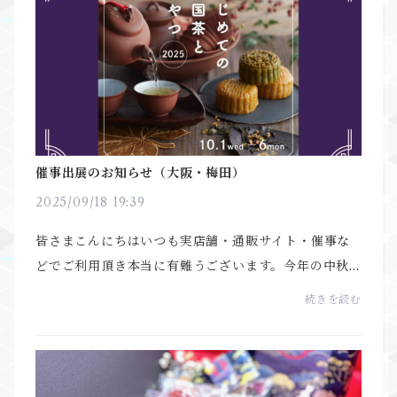
催事出展のお知らせ（大阪・梅田）
2025/09/18 19:39
皆さまこんにちはいつも実店舗・通販サイト・催事な
どでご利用頂き本当に有難うございます。今年の中秋
節は何と催事出展に及び頂き、実店舗＋催事場での2か
続きを読む
所販売が実現しました。場所：阪神百貨店 梅田本
店 1...