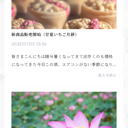
新商品販売開始（甘夏いちご月餅）
2025/07/01 13:56
皆さまこんにちは随分暑くなってきて出歩くのも億劫
になってきた今日この頃、エアコンがない季節になり
ましたね。さて、先日まで福岡県内の百貨店・大丸福
続きを読む
岡店さまでイベント販売をさせて頂いており、その際
にお...