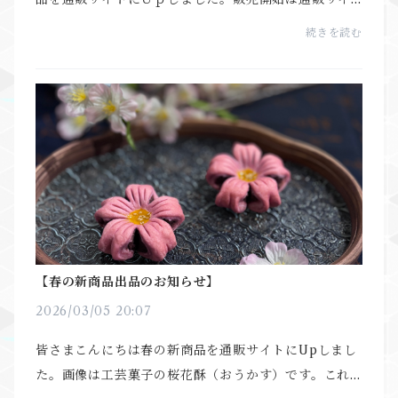
ト（実店舗ともに）4月25日（土）からです。ちなみに
続きを読む
happy mother's dayを中国語にすると、「母亲节快
乐」 ...
【春の新商品出品のお知らせ】
2026/03/05 20:07
皆さまこんにちは春の新商品を通販サイトにUpしまし
た。画像は工芸菓子の桜花酥（おうかす）です。これ