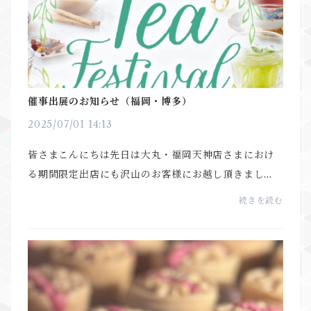
催事出展のお知らせ（福岡・博多）
2025/07/01 14:13
皆さまこんにちは先日は大丸・福岡天神店さまにおけ
る期間限定出店にも沢山のお客様にお越し頂きまし
た。本当にありがとうございます。7月も催事出展があ
続きを読む
るのでご案内させて頂きますね。場所：博多阪急 8階
催場 ...