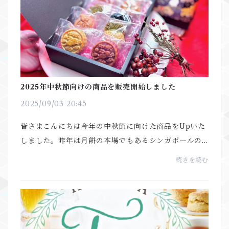
2025年中秋節向けの商品を販売開始しました
2025/09/03 20:45
皆さまこんにちは今年の中秋節に向けた商品をUpいた
しました。昨年は月餅の本場でもあるシンガポールの
百貨店さまに出展させて頂き販売した商品の、「蓮の
続きを読む
実餡と塩卵の中秋月餅」などの定番商品に加えて、人
気フ...