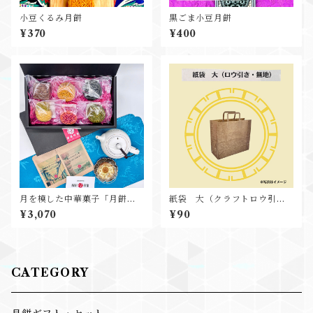
小豆くるみ月餅
黒ごま小豆月餅
¥370
¥400
月を模した中華菓子「月餅」6
紙袋 大（クラフトロウ引
個と人気の中国茶2種 詰め合
き・無地）
¥3,070
¥90
わせ
CATEGORY