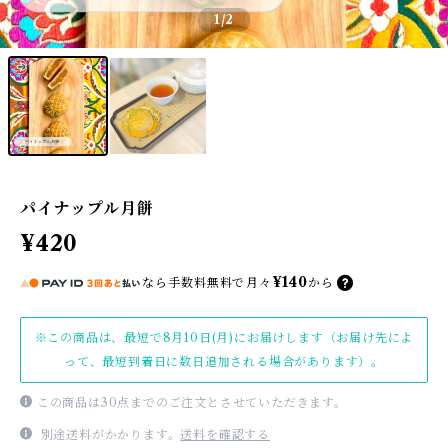
1
/2
パイナップル月餅
¥420
¥140
なら
手数料無料で
月々
から
※この商品は、最短で8月10日(月)にお届けします（お届け先によ
って、最短到着日に数日追加される場合があります）。
この商品は30点までのご注文とさせていただきます。
別途送料がかかります。
送料を確認する