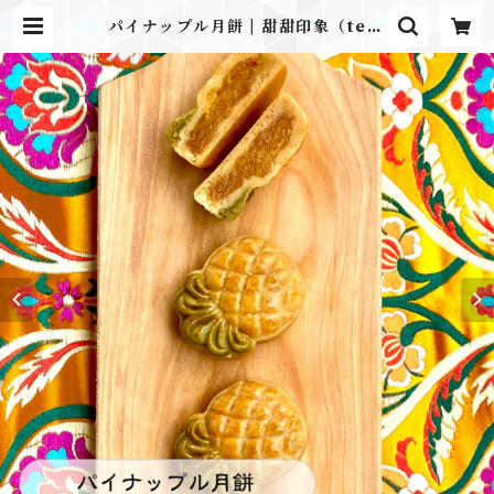
パイナップル月餅 | 甜甜印象（ten-
ten-insho） 月餅専門店