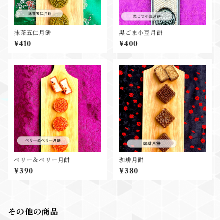
抹茶五仁月餅
黒ごま小豆月餅
¥410
¥400
ベリー＆ベリー月餅
珈琲月餅
¥390
¥380
その他の商品