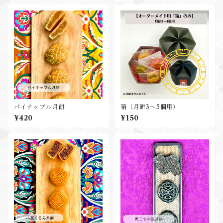
パイナップル月餅
箱（月餅3～5個用）
¥420
¥150