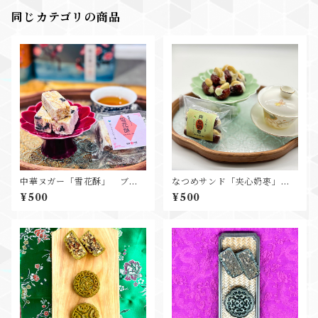
同じカテゴリの商品
中華ヌガー「雪花酥」 ブル
なつめサンド「夹心奶枣」
ーベリー杏仁味
カシューナッツ
¥500
¥500