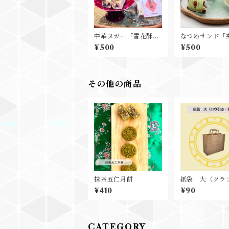
中華ヌガー「雪花酥」
なつめサンド「
ブルーベリー杏仁味
枣」 カシュー
¥500
¥500
その他の商品
抹茶五仁月餅
紙袋 大（クラ
ウ引き・無地）
¥410
¥90
CATEGORY