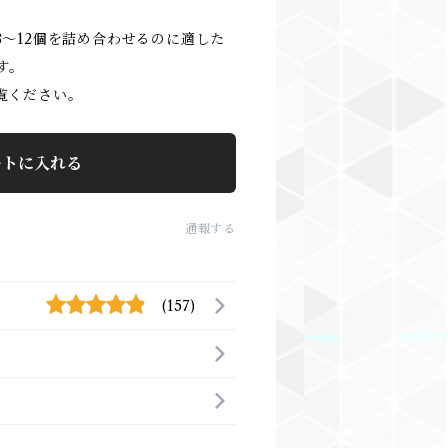
～12個を詰め合わせるのに適した
す。
覧ください。
ートに入れる
通報する
(157)