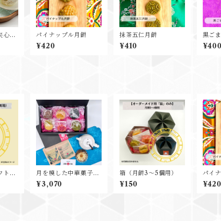
夹心奶
パイナップル月餅
抹茶五仁月餅
黒ご
ナッツ
¥420
¥410
¥40
フトロ
月を模した中華菓子
箱（月餅3～5個用）
パイ
「月餅」6個と人気の
¥3,070
¥150
¥42
中国茶2種 詰め合わ
せ