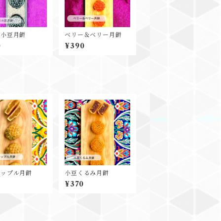
ま小豆月餅
ベリー＆ベリー月餅
0
¥390
ナップル月餅
小豆くるみ月餅
0
¥370