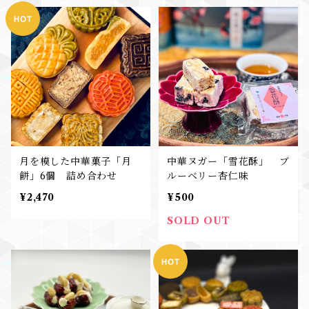
月を模した中華菓子「月
中華ヌガー「雪花酥」 ブ
餅」6個 詰め合わせ
ルーベリー杏仁味
¥2,470
¥500
SOLD OUT