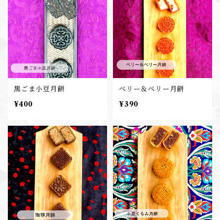
黒ごま小豆月餅
ベリー＆ベリー月餅
¥400
¥390